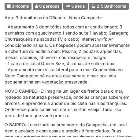
3 Rooms
6 persons
5 Beds
2.5 Bathrooms
Apto 3 dormitórios no DBeach - Novo Campeche
- Apartamento 3 dormitórios todos com ar condicionado; 3
banheiros com aquecimento 1 sendo suíte 1 lavabo; Garagem;
Churrasqueira na sacada; TV a cabo; Internet wi-fi; Ar
condicionado na sala. Os hóspedes podem acessar livremente
a cobertura do edifício com: Piscina, 2 jacuzzis aquecidas,
mesas, cadeiras, chuveiro, churrasqueira e lounge.
- 1 cama de casal Queen Size; 4 camas de solteiro box.
- Apartamento com vista lateral para o mar. Condomínio no
Novo Campeche pé na areia que separa o mar por uma
pequena trilha em vegetação preservada.
NOVO CAMPECHE: Imagine um lugar de frente para o mar,
rodeado de natureza preservada, onde as crianças sobem em
árvores, e aprendem a andar de bicicleta nas ruas tranquilas.
Onde você pode caminhar, correr, surfar, velejar, tudo isso
perto de tudo que você precisa.
O BAIRRO: Localizado na área nobre do Campeche, um local
bem planejado e com casas e prédios diferenciados. Ruas
amplas e arborizadas com pouco movimento de carros. Um dos