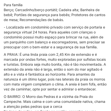
Para família
Berço; Cercadinho/berço portátil; Cadeira alta; Banheira de
bebê; Portões de segurança para bebês; Protetores de cantos
de mesa; Recomendações de babás.
- Localizada em condomínio privado com serviço de portaria e
segurança virtual 24 horas. Para aqueles com crianças o
condomínio possui muito espaço para brincar na rua, além de
um parquinho com balanço e escorregadores, sem precisar se
preocupar com o bem-estar e a segurança de sua família.
A PRAIA: É uma linda praia com 2,45 Km de extensão e é
marcada por ondas fortes, muito exploradas por sufistas locais
e turistas. Embora seja muito bonita, não é tão movimentada. A
extensão da areia não é larga, então o som do mar agitado é
alto e a vista é fantástica ao horizonte. Para amantes da
natureza é um ótimo lugar, pois nas laterais da praia os morros
com mata virgem completam o clima. A areia é bem fofa, então
vez de caminhar, opte por sentar e admirar o entardecer.
O BAIRRO: O Morro das Pedras é a vizinha da Praia do
Campeche. Mais calma e com uma comunidade nativa, chama
a atenção pelas pedras que a cerca