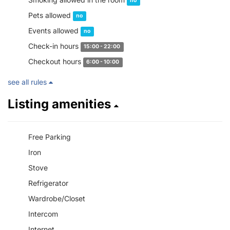
no
Pets allowed
no
Events allowed
no
Check-in hours
15:00 - 22:00
Checkout hours
6:00 - 10:00
see all rules
Listing amenities
Free Parking
Iron
Stove
Refrigerator
Wardrobe/Closet
Intercom
Internet