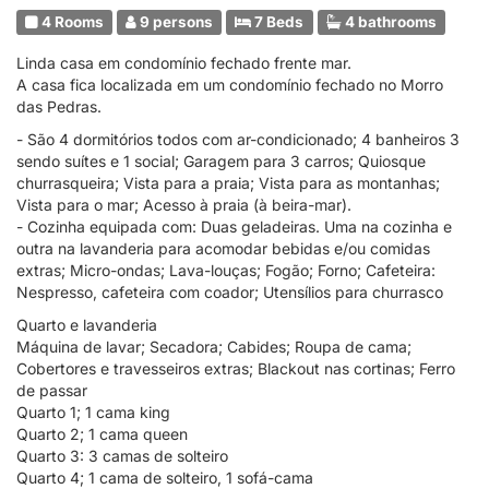
4 Rooms
9 persons
7 Beds
4 bathrooms
Linda casa em condomínio fechado frente mar.
A casa fica localizada em um condomínio fechado no Morro
das Pedras.
- São 4 dormitórios todos com ar-condicionado; 4 banheiros 3
sendo suítes e 1 social; Garagem para 3 carros; Quiosque
churrasqueira; Vista para a praia; Vista para as montanhas;
Vista para o mar; Acesso à praia (à beira-mar).
- Cozinha equipada com: Duas geladeiras. Uma na cozinha e
outra na lavanderia para acomodar bebidas e/ou comidas
extras; Micro-ondas; Lava-louças; Fogão; Forno; Cafeteira:
Nespresso, cafeteira com coador; Utensílios para churrasco
Quarto e lavanderia
Máquina de lavar; Secadora; Cabides; Roupa de cama;
Cobertores e travesseiros extras; Blackout nas cortinas; Ferro
de passar
Quarto 1; 1 cama king
Quarto 2; 1 cama queen
Quarto 3: 3 camas de solteiro
Quarto 4; 1 cama de solteiro, 1 sofá-cama