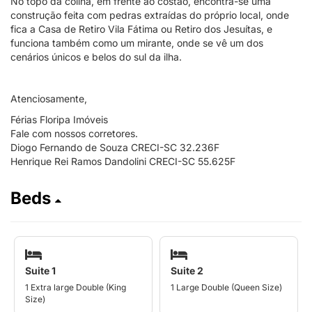
No topo da colina, em frente ao costão, encontra-se uma
construção feita com pedras extraídas do próprio local, onde
fica a Casa de Retiro Vila Fátima ou Retiro dos Jesuítas, e
funciona também como um mirante, onde se vê um dos
cenários únicos e belos do sul da ilha.
Atenciosamente,
Férias Floripa Imóveis
Fale com nossos corretores.
Diogo Fernando de Souza CRECI-SC 32.236F
Henrique Rei Ramos Dandolini CRECI-SC 55.625F
Beds
Suite 1
Suite 2
1 Extra large Double (King
1 Large Double (Queen Size)
Size)