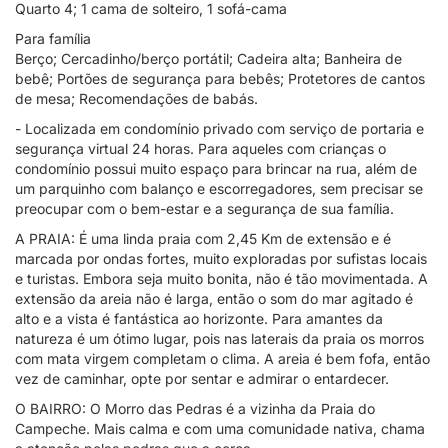
Quarto 4; 1 cama de solteiro, 1 sofá-cama
Para família
Berço; Cercadinho/berço portátil; Cadeira alta; Banheira de
bebê; Portões de segurança para bebês; Protetores de cantos
de mesa; Recomendações de babás.
- Localizada em condomínio privado com serviço de portaria e
segurança virtual 24 horas. Para aqueles com crianças o
condomínio possui muito espaço para brincar na rua, além de
um parquinho com balanço e escorregadores, sem precisar se
preocupar com o bem-estar e a segurança de sua família.
A PRAIA: É uma linda praia com 2,45 Km de extensão e é
marcada por ondas fortes, muito exploradas por sufistas locais
e turistas. Embora seja muito bonita, não é tão movimentada. A
extensão da areia não é larga, então o som do mar agitado é
alto e a vista é fantástica ao horizonte. Para amantes da
natureza é um ótimo lugar, pois nas laterais da praia os morros
com mata virgem completam o clima. A areia é bem fofa, então
vez de caminhar, opte por sentar e admirar o entardecer.
O BAIRRO: O Morro das Pedras é a vizinha da Praia do
Campeche. Mais calma e com uma comunidade nativa, chama