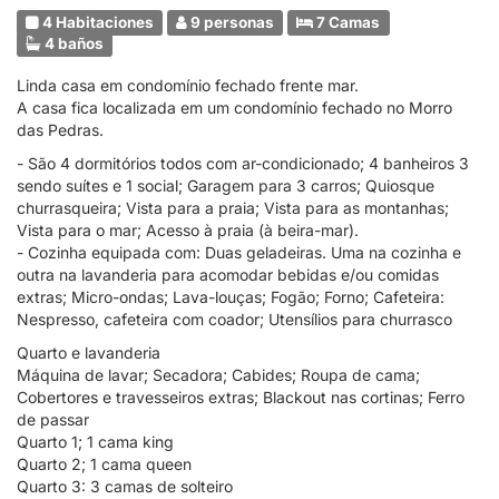
4 Habitaciones
9 personas
7 Camas
4 baños
Linda casa em condomínio fechado frente mar.
A casa fica localizada em um condomínio fechado no Morro
das Pedras.
- São 4 dormitórios todos com ar-condicionado; 4 banheiros 3
sendo suítes e 1 social; Garagem para 3 carros; Quiosque
churrasqueira; Vista para a praia; Vista para as montanhas;
Vista para o mar; Acesso à praia (à beira-mar).
- Cozinha equipada com: Duas geladeiras. Uma na cozinha e
outra na lavanderia para acomodar bebidas e/ou comidas
extras; Micro-ondas; Lava-louças; Fogão; Forno; Cafeteira:
Nespresso, cafeteira com coador; Utensílios para churrasco
Quarto e lavanderia
Máquina de lavar; Secadora; Cabides; Roupa de cama;
Cobertores e travesseiros extras; Blackout nas cortinas; Ferro
de passar
Quarto 1; 1 cama king
Quarto 2; 1 cama queen
Quarto 3: 3 camas de solteiro