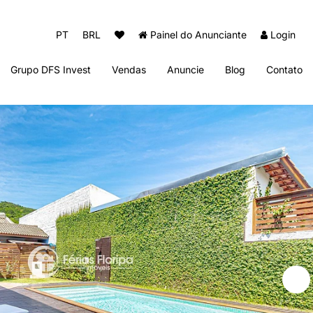
PT
BRL
Painel do Anunciante
Login
Grupo DFS Invest
Vendas
Anuncie
Blog
Contato
Diogo Fernando Imóveis
Thai Beach Home Spa
Sun Club Beach Residence