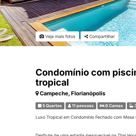
Veja mais fotos
Compartilhar
Condomínio com piscin
tropical
Campeche, Florianópolis
5 Quartos
11 pessoas
6 Camas
3
Luxo Tropical em Condomínio Fechado com Mesa d
Desfrute de uma estadia inesquecível na Thai Ho