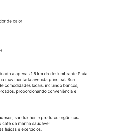
dor de calor
o)
ituado a apenas 1,5 km da deslumbrante Praia
a movimentada avenida principal. Sua
de comodidades locais, incluindo bancos,
ercados, proporcionando conveniência e
andeses, sanduíches e produtos orgânicos.
u café da manhã saudável.
 físicas e exercícios.