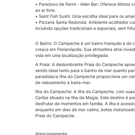
• Paradoxo de Fermi - Alien Bar: Oferece ótimos 
ao ar livre.
• Saint Fish Sushi: Uma escolha ideal para os aman
• Pizzaria Santa Redonda: Ambiente acolhedor c
incluindo opções tradicionais e especiais, sem fritu
O Bairro: O Campeche é um bairro tranquilo e de c
cresce em Florianópolis. Sua atmosfera atrai inve
vida em uma localização privilegiada.
A Praia: A deslumbrante Praia do Campeche aprese
sendo ideal tanto para o banho de mar quanto para 
paradisíaca Ilha do Campeche proporciona um ce
de relaxamento à beira-mar.
Ilha do Campeche: A Ilha do Campeche, com suas
Caribe situado na Ilha da Magia. Este destino é p
desfrutar de momentos em família. A ilha é acessív
enquanto em dias de mar calmo, botes motorizados
Praia do Campeche.
Atenciosamente,