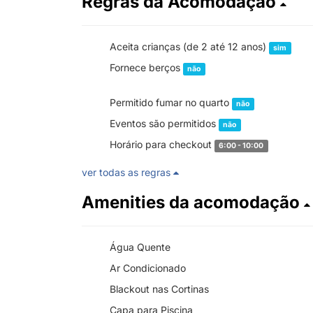
Regras da Acomodação
Aceita crianças (de 2 até 12 anos)
sim
Fornece berços
não
Permitido fumar no quarto
não
Eventos são permitidos
não
Horário para checkout
6:00 - 10:00
ver todas as regras
Amenities da acomodação
Água Quente
Ar Condicionado
Blackout nas Cortinas
Capa para Piscina