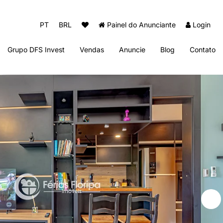
PT
BRL
Painel do Anunciante
Login
Grupo DFS Invest
Vendas
Anuncie
Blog
Contato
Diogo Fernando Imóveis
Thai Beach Home Spa
Sun Club Beach Residence