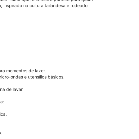
 inspirado na cultura tailandesa e rodeado
ara momentos de lazer.
icro-ondas e utensílios básicos.
na de lavar.
a:
.
ica.
s.