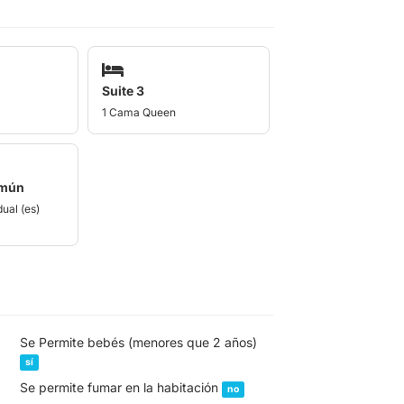
Suite 3
1 Cama Queen
omún
ual (es)
Se Permite bebés (menores que 2 años)
sí
Se permite fumar en la habitación
no