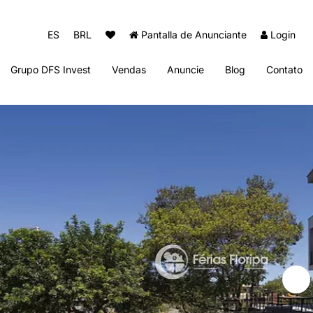
ES
BRL
Pantalla de Anunciante
Login
Grupo DFS Invest
Vendas
Anuncie
Blog
Contato
Diogo Fernando Imóveis
Thai Beach Home Spa
Sun Club Beach Residence