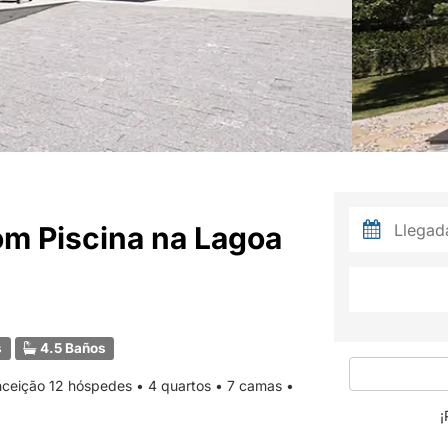
om Piscina na Lagoa
s
4.5 Baños
ceição 12 hóspedes • 4 quartos • 7 camas •
¡