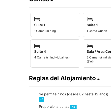
Suite 1
Suite 2
1 Cama (s) King
1 Cama Queen
Suite 4
Sala / Area C
4 Cama (s) Individual (es)
2 Cama (s) Individ
(Twin)
Reglas del Alojamiento
Se permite niños (desde 02 hasta 12 años)
sí
Proporciona cunas
no