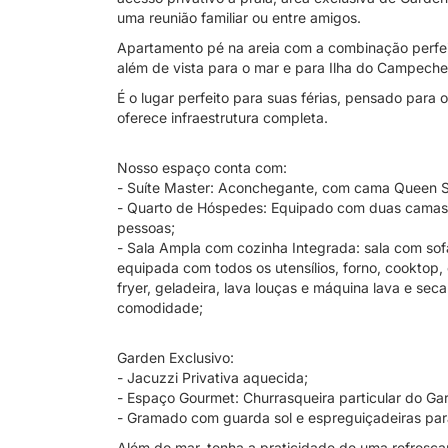
uma reunião familiar ou entre amigos.
Apartamento pé na areia com a combinação perfeit
além de vista para o mar e para Ilha do Campeche
É o lugar perfeito para suas férias, pensado para
oferece infraestrutura completa.
Nosso espaço conta com:
- Suíte Master: Aconchegante, com cama Queen S
- Quarto de Hóspedes: Equipado com duas camas 
pessoas;
- Sala Ampla com cozinha Integrada: sala com sof
equipada com todos os utensílios, forno, cooktop, c
fryer, geladeira, lava louças e máquina lava e seca
comodidade;
Garden Exclusivo:
- Jacuzzi Privativa aquecida;
- Espaço Gourmet: Churrasqueira particular do Gard
- Gramado com guarda sol e espreguiçadeiras para
Além do mar, tenha a praticidade de uma refresca