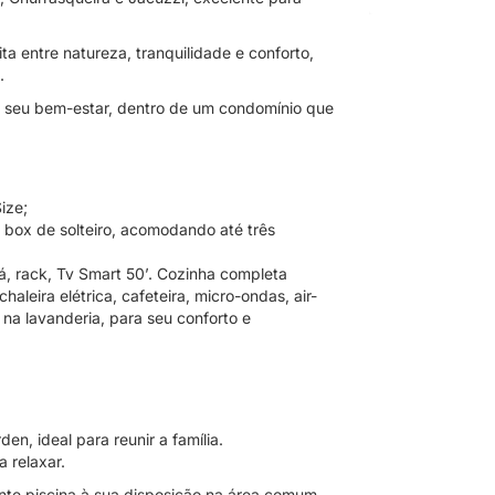
a entre natureza, tranquilidade e conforto,
.
 o seu bem-estar, dentro de um condomínio que
ize;
box de solteiro, acomodando até três
á, rack, Tv Smart 50’. Cozinha completa
haleira elétrica, cafeteira, micro-ondas, air-
 na lavanderia, para seu conforto e
en, ideal para reunir a família.
 relaxar.
nte piscina à sua disposição na área comum.