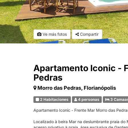
Ve más fotos
Compartir
Apartamento Iconic - 
Pedras
Morro das Pedras, Florianópolis
2 Habitaciones
4 personas
3 Camaa
Apartamento Iconic - Frente Mar Morro das Pedra
Localizado à beira Mar na deslumbrante praia do
acesso privativo à praia, área exclusiva de Garde