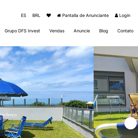
ES
BRL
Pantalla de Anunciante
Login
Grupo DFS Invest
Vendas
Anuncie
Blog
Contato
Diogo Fernando Imóveis
Thai Beach Home Spa
Sun Club Beach Residence