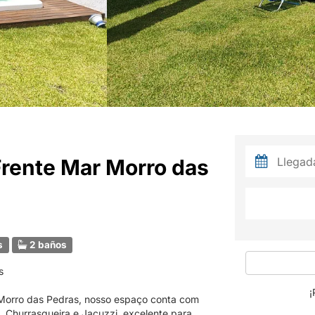
Frente Mar Morro das
s
2 baños
s
¡
 Morro das Pedras, nosso espaço conta com
n, Churrasqueira e Jacuzzi, excelente para