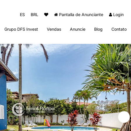
ES
BRL
Pantalla de Anunciante
Login
Grupo DFS Invest
Vendas
Anuncie
Blog
Contato
Diogo Fernando Imóveis
Thai Beach Home Spa
Sun Club Beach Residence