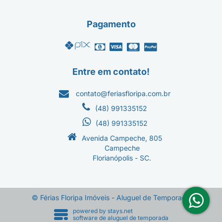
Pagamento
Entre em contato!
contato@feriasfloripa.com.br
(48) 991335152
(48) 991335152
Avenida Campeche, 805
Campeche
Florianópolis - SC.
© Férias Floripa Imóveis - Aluguel de Temporada
powered by
stays.net
software de aluguel de temporada