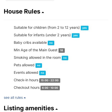
House Rules
Suitable for children (from 2 to 12 years)
yes
Suitable for infants (under 2 years)
yes
Baby cribs available
no
Min Age of the Main Guest
18
Smoking allowed in the room
no
Pets allowed
no
Events allowed
no
Check-in hours
15:00 - 22:00
Checkout hours
6:00 - 10:00
see all rules
Listing amenities