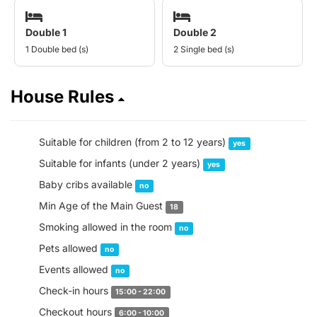
Double 1
Double 2
1 Double bed (s)
2 Single bed (s)
House Rules
Suitable for children (from 2 to 12 years)
yes
Suitable for infants (under 2 years)
yes
Baby cribs available
no
Min Age of the Main Guest
18
Smoking allowed in the room
no
Pets allowed
no
Events allowed
no
Check-in hours
15:00 - 22:00
Checkout hours
6:00 - 10:00