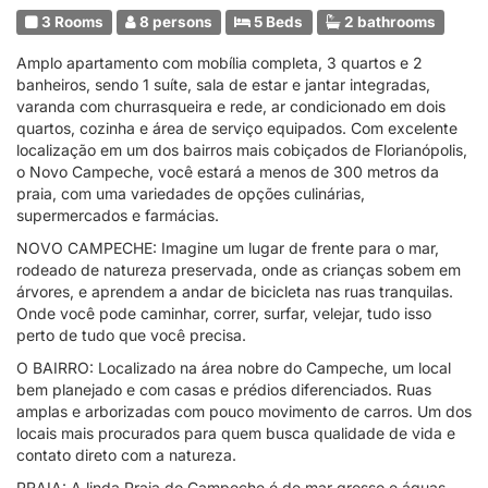
3 Rooms
8 persons
5 Beds
2 bathrooms
Amplo apartamento com mobília completa, 3 quartos e 2
banheiros, sendo 1 suíte, sala de estar e jantar integradas,
varanda com churrasqueira e rede, ar condicionado em dois
quartos, cozinha e área de serviço equipados. Com excelente
localização em um dos bairros mais cobiçados de Florianópolis,
o Novo Campeche, você estará a menos de 300 metros da
praia, com uma variedades de opções culinárias,
supermercados e farmácias.
NOVO CAMPECHE: Imagine um lugar de frente para o mar,
rodeado de natureza preservada, onde as crianças sobem em
árvores, e aprendem a andar de bicicleta nas ruas tranquilas.
Onde você pode caminhar, correr, surfar, velejar, tudo isso
perto de tudo que você precisa.
O BAIRRO: Localizado na área nobre do Campeche, um local
bem planejado e com casas e prédios diferenciados. Ruas
amplas e arborizadas com pouco movimento de carros. Um dos
locais mais procurados para quem busca qualidade de vida e
contato direto com a natureza.
PRAIA: A linda Praia do Campeche é de mar grosso e águas