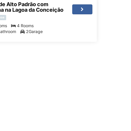
de Alto Padrão com
na na Lagoa da Conceição
use
oms
4 Rooms
Bathroom
2Garage