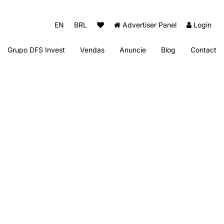
EN
BRL
Advertiser Panel
Login
Grupo DFS Invest
Vendas
Anuncie
Blog
Contact
Diogo Fernando Imóveis
Thai Beach Home Spa
Sun Club Beach Residence