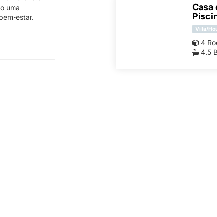
Casa 
do uma
Pisci
 bem-estar.
Villa/Ho
4 Ro
4.5 