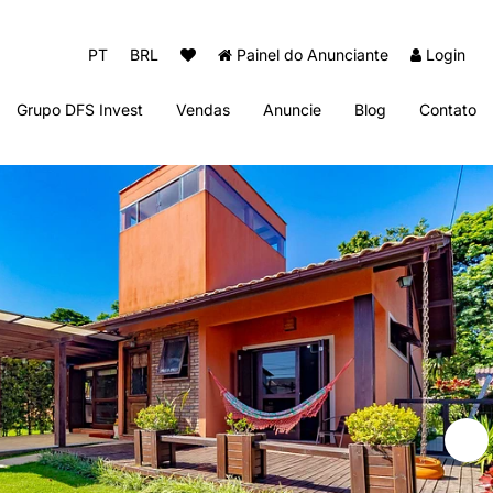
PT
BRL
Painel do Anunciante
Login
Grupo DFS Invest
Vendas
Anuncie
Blog
Contato
Diogo Fernando Imóveis
Thai Beach Home Spa
Sun Club Beach Residence