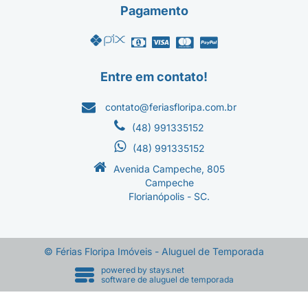
Pagamento
Entre em contato!
contato@feriasfloripa.com.br
(48) 991335152
(48) 991335152
Avenida Campeche, 805
Campeche
Florianópolis - SC.
© Férias Floripa Imóveis - Aluguel de Temporada
powered by
stays.net
software de aluguel de temporada