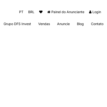
PT
BRL
Painel do Anunciante
Login
Grupo DFS Invest
Vendas
Anuncie
Blog
Contato
Diogo Fernando Imóveis
Thai Beach Home Spa
Sun Club Beach Residence