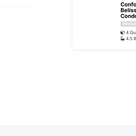
Confo
Belís
Condo
Villa/Ca
4 Qu
4.5 