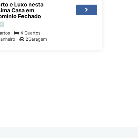
rto e Luxo nesta
sima Casa em
mínio Fechado
sa
artos
4 Quartos
Banheiro
2Garagem