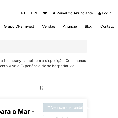
PT
BRL
Painel do Anunciante
Login
Grupo DFS Invest
Vendas
Anuncie
Blog
Contato
Diogo Fernando Imóveis
Thai Beach Home Spa
Sun Club Beach Residence
ue a [company name] tem a disposição. Com menos
onto.Viva a Experiência de se hospedar via
Verificar disponibilidade
ara o Mar -