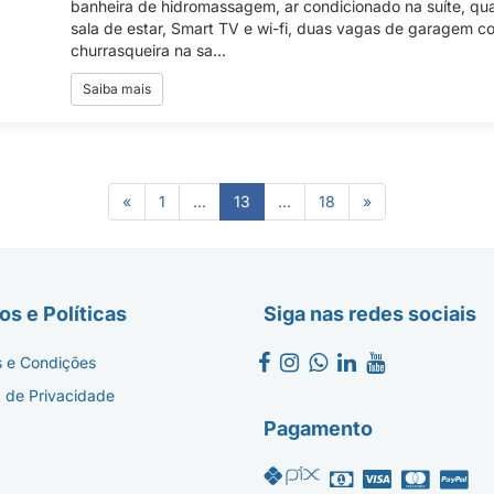
banheira de hidromassagem, ar condicionado na suíte, qua
sala de estar, Smart TV e wi-fi, duas vagas de garagem co
churrasqueira na sa...
Saiba mais
(current)
«
1
...
13
...
18
»
s e Políticas
Siga nas redes sociais
 e Condições
a de Privacidade
Pagamento